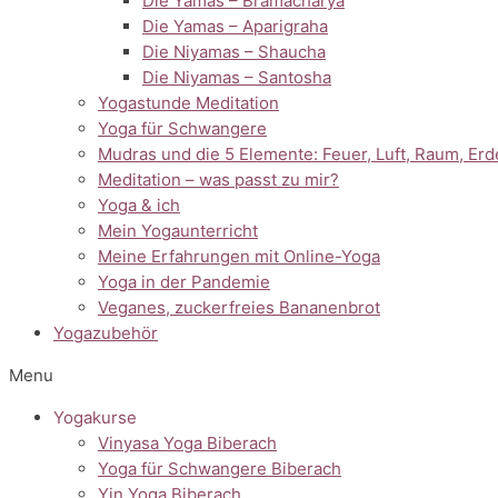
Die Yamas – Bramacharya
Die Yamas – Aparigraha
Die Niyamas – Shaucha
Die Niyamas – Santosha
Yogastunde Meditation
Yoga für Schwangere
Mudras und die 5 Elemente: Feuer, Luft, Raum, Er
Meditation – was passt zu mir?
Yoga & ich
Mein Yogaunterricht
Meine Erfahrungen mit Online-Yoga
Yoga in der Pandemie
Veganes, zuckerfreies Bananenbrot
Yogazubehör
Menu
Yogakurse
Vinyasa Yoga Biberach
Yoga für Schwangere Biberach
Yin Yoga Biberach