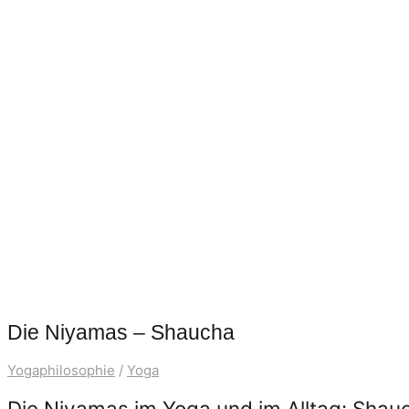
Die Niyamas – Shaucha
Yogaphilosophie
/
Yoga
Die Niyamas im Yoga und im Alltag: Shau